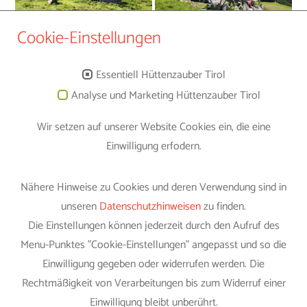
Cookie-Einstellungen
Essentiell Hüttenzauber Tirol
Analyse und Marketing Hüttenzauber Tirol
Wir setzen auf unserer Website Cookies ein, die eine
Einwilligung erfodern.
Hüttenzauber Tirol
Familie Susanne & Karl Mitterhauser
Nähere Hinweise zu Cookies und deren Verwendung sind in
Vorderaschau 6 Top 3
unseren
Datenschutzhinweisen
zu finden.
A-6365 Kirchberg in Tirol
Die Einstellungen können jederzeit durch den Aufruf des
Menu-Punktes "Cookie-Einstellungen" angepasst und so die
Einwilligung gegeben oder widerrufen werden. Die
Kontakt
Rechtmäßigkeit von Verarbeitungen bis zum Widerruf einer
Einwilligung bleibt unberührt.